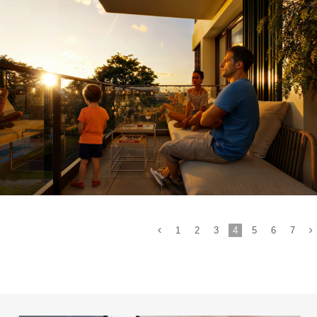
Sfeervol wonen
1
2
3
4
5
6
7