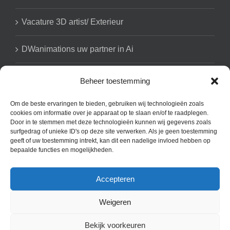
Vacature 3D artist/ Exterieur
DWanimations uw partner in Ai
Beheer toestemming
GET SOCIAL
Om de beste ervaringen te bieden, gebruiken wij technologieën zoals
cookies om informatie over je apparaat op te slaan en/of te raadplegen.
Door in te stemmen met deze technologieën kunnen wij gegevens zoals
surfgedrag of unieke ID's op deze site verwerken. Als je geen toestemming
geeft of uw toestemming intrekt, kan dit een nadelige invloed hebben op
bepaalde functies en mogelijkheden.
Accepteren
Copyright 2008 - 2025 DWanimations | All Rights Reserved | Powered
by our clients l Contact: b.dejongh@dwanimations.nl | Noordwal 80
Weigeren
4141 BR Holland
Bekijk voorkeuren