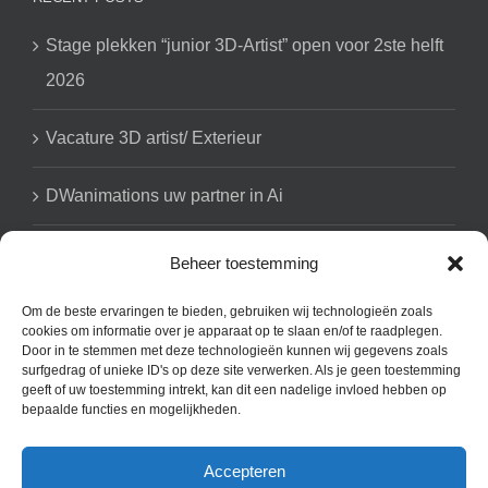
Stage plekken “junior 3D-Artist” open voor 2ste helft
2026
Vacature 3D artist/ Exterieur
DWanimations uw partner in Ai
Beheer toestemming
GET SOCIAL
Om de beste ervaringen te bieden, gebruiken wij technologieën zoals
cookies om informatie over je apparaat op te slaan en/of te raadplegen.
Door in te stemmen met deze technologieën kunnen wij gegevens zoals
surfgedrag of unieke ID's op deze site verwerken. Als je geen toestemming
geeft of uw toestemming intrekt, kan dit een nadelige invloed hebben op
bepaalde functies en mogelijkheden.
Accepteren
Copyright 2008 - 2025 DWanimations | All Rights Reserved | Powered