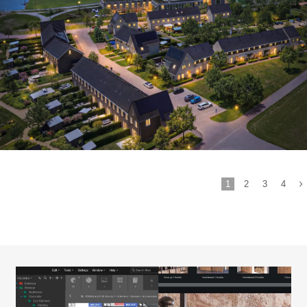
Wonen in de Groene Oase
1
2
3
4