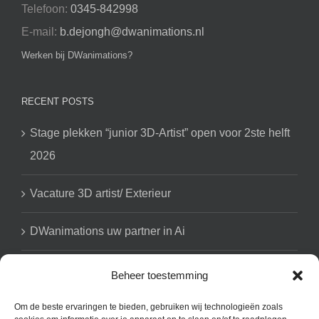
Telefoon:
0345-842998
E-mail:
b.dejongh@dwanimations.nl
Werken bij DWanimations?
RECENT POSTS
Stage plekken “junior 3D-Artist” open voor 2ste helft
2026
Vacature 3D artist/ Exterieur
DWanimations uw partner in Ai
Beheer toestemming
GET SOCIAL
Om de beste ervaringen te bieden, gebruiken wij technologieën zoals