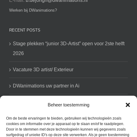
E-mail:
b.dejongh@dwanimations.nl
Werken bij DWanimations?
RECENT POSTS
Stage plekken “junior 3D-Artist” open voor 2ste helft
2026
Vacature 3D artist/ Exterieur
DWanimations uw partner in Ai
Beheer toestemming
GET SOCIAL
Om de beste ervaringen te bieden, gebruiken wij technologieën zoals
cookies om informatie over je apparaat op te slaan en/of te raadplegen.
Door in te stemmen met deze technologieën kunnen wij gegevens zoals
surfgedrag of unieke ID's op deze site verwerken. Als je geen toestemming