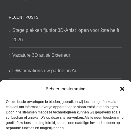
RECENT POSTS
Stage plekken “junior 3D-Artist” open voor 2ste helft
2026
Vacature 3D artist/ Exterieur
DWanimations uw partner in Ai
Beheer toestemming
GET SOCIAL
Om de beste ervaringen te bieden, gebruiken wij technologieën zoals
cookies om informatie over je apparaat op te slaan en/of te raadplegen.
Door in te stemmen met deze technologieën kunnen wij gegevens zoals
surfgedrag of unieke ID's op deze site verwerken. Als je geen toestemming
geeft of uw toestemming intrekt, kan dit een nadelige invloed hebben op
bepaalde functies en mogelijkheden.