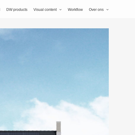
I
DW products
Visual content
Workflow
Over ons