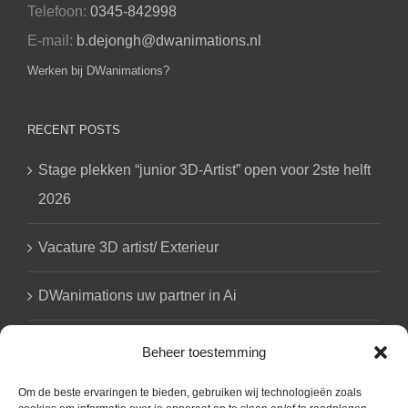
Telefoon:
0345-842998
E-mail:
b.dejongh@dwanimations.nl
Werken bij DWanimations?
RECENT POSTS
Stage plekken “junior 3D-Artist” open voor 2ste helft
2026
Vacature 3D artist/ Exterieur
DWanimations uw partner in Ai
Beheer toestemming
GET SOCIAL
Om de beste ervaringen te bieden, gebruiken wij technologieën zoals