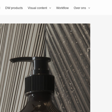
I
DW products
Visual content
Workflow
Over ons