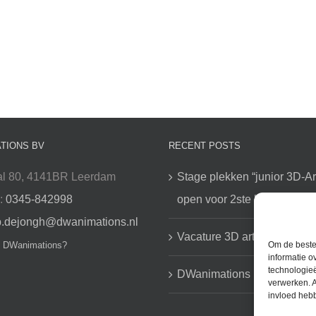
TIONS BV
RECENT POSTS
l 80, 4141BR Leerdam
Stage plekken “junior 3D-Art
n:
0345-842998
open voor 2ste helft 2026
b.dejongh@dwanimations.nl
Vacature 3D artist/ Exterieu
j DWanimations?
Om de beste 
informatie o
technologieë
DWanimations uw partner in
verwerken. A
invloed heb