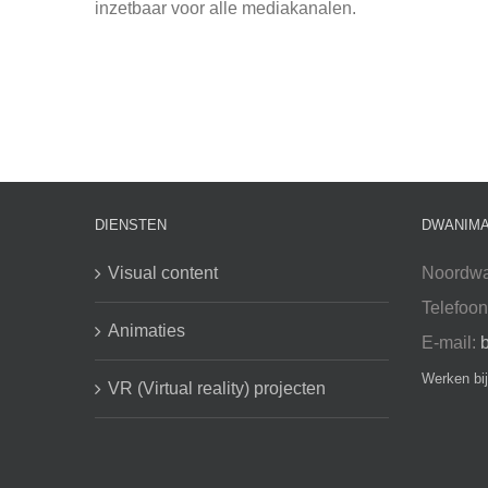
inzetbaar voor alle mediakanalen.
DIENSTEN
DWANIMA
Visual content
Noordwa
Telefoo
Animaties
E-mail:
Werken bi
VR (Virtual reality) projecten