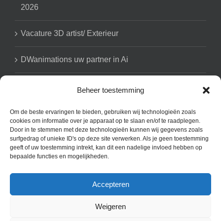
2026
Vacature 3D artist/ Exterieur
DWanimations uw partner in Ai
Beheer toestemming
GET SOCIAL
Om de beste ervaringen te bieden, gebruiken wij technologieën zoals
cookies om informatie over je apparaat op te slaan en/of te raadplegen.
Door in te stemmen met deze technologieën kunnen wij gegevens zoals
surfgedrag of unieke ID's op deze site verwerken. Als je geen toestemming
geeft of uw toestemming intrekt, kan dit een nadelige invloed hebben op
bepaalde functies en mogelijkheden.
Accepteren
Copyright 2008 - 2025 DWanimations | All Rights Reserved | Powered
by our clients l Contact: b.dejongh@dwanimations.nl | Noordwal 80
Weigeren
4141 BR Holland