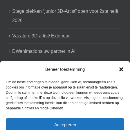
Stage plekken “junior 3D-Artist” open voor 2ste helft
2026
Vacature 3D artist/ Exterieur
DWanimations uw partner in Ai
Beheer toestemming
GET SOCIAL
Om de beste ervaringen te bieden, gebruiken wij technologieën zoals
cookies om informatie over je apparaat op te slaan en/of te raadplegen.
Door in te stemmen met deze technologieën kunnen wij gegevens zoals
surfgedrag of unieke ID's op deze site verwerken. Als je geen toestemming
geeft of uw toestemming intrekt, kan dit een nadelige invloed hebben op
bepaalde functies en mogelijkheden.
Accepteren
Copyright 2008 - 2025 DWanimations | All Rights Reserved | Powered