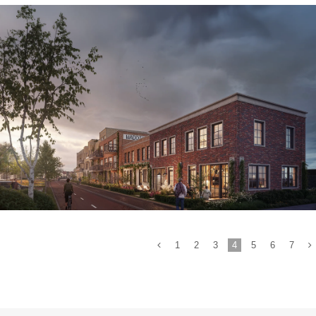
Binnenstedelijke ontwikkeling
1
2
3
4
5
6
7