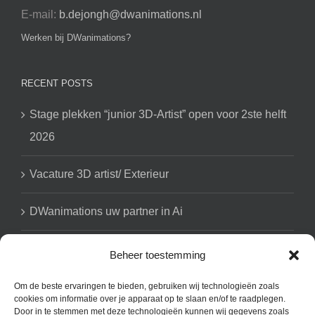
E-mail:
b.dejongh@dwanimations.nl
Werken bij DWanimations?
RECENT POSTS
Stage plekken “junior 3D-Artist” open voor 2ste helft
2026
Vacature 3D artist/ Exterieur
DWanimations uw partner in Ai
Beheer toestemming
GET SOCIAL
Om de beste ervaringen te bieden, gebruiken wij technologieën zoals
cookies om informatie over je apparaat op te slaan en/of te raadplegen.
Door in te stemmen met deze technologieën kunnen wij gegevens zoals