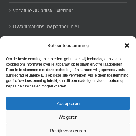
Vacature 3D artist/ Exterieur
DWanimations uw partner in Ai
Beheer toestemming
GET SOCIAL
Om de beste ervaringen te bieden, gebruiken wij technologieën zoals
cookies om informatie over je apparaat op te slaan en/of te raadplegen.
Door in te stemmen met deze technologieën kunnen wij gegevens zoals
surfgedrag of unieke ID's op deze site verwerken. Als je geen toestemming
geeft of uw toestemming intrekt, kan dit een nadelige invloed hebben op
bepaalde functies en mogelijkheden.
Accepteren
Copyright 2008 - 2025 DWanimations | All Rights Reserved | Powered
by our clients l Contact: b.dejongh@dwanimations.nl | Noordwal 80
Weigeren
4141 BR Holland
Bekijk voorkeuren
Facebook
X
Instagram
Pinterest