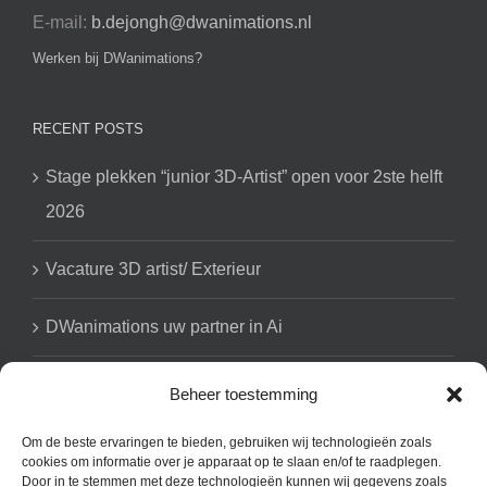
E-mail:
b.dejongh@dwanimations.nl
Werken bij DWanimations?
RECENT POSTS
Stage plekken “junior 3D-Artist” open voor 2ste helft
2026
Vacature 3D artist/ Exterieur
DWanimations uw partner in Ai
Beheer toestemming
GET SOCIAL
Om de beste ervaringen te bieden, gebruiken wij technologieën zoals
cookies om informatie over je apparaat op te slaan en/of te raadplegen.
Door in te stemmen met deze technologieën kunnen wij gegevens zoals