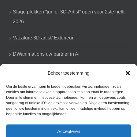
Stage plekken “junior 3D-Artist” open voor 2ste helft
2026
Vacature 3D artist/ Exterieur
DWanimations uw partner in Ai
Beheer toestemming
GET SOCIAL
Om de beste ervaringen te bieden, gebruiken wij technologieën zoals
cookies om informatie over je apparaat op te slaan en/of te raadplegen.
Door in te stemmen met deze technologieën kunnen wij gegevens zoals
surfgedrag of unieke ID's op deze site verwerken. Als je geen toestemming
geeft of uw toestemming intrekt, kan dit een nadelige invloed hebben op
bepaalde functies en mogelijkheden.
Accepteren
Copyright 2008 - 2025 DWanimations | All Rights Reserved | Powered