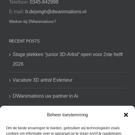
Telefoon:
0345-842998
E-mail:
b.dejongh@dwanimations.nl
Werken bij DWanimations?
RECENT POSTS
Stage plekken “junior 3D-Artist” open voor 2ste helft
2026
Vacature 3D artist/ Exterieur
DWanimations uw partner in Ai
Beheer toestemming
GET SOCIAL
Om de beste ervaringen te bieden, gebruiken wij technologieën zoals
cookies om informatie over je apparaat op te slaan en/of te raadplegen.