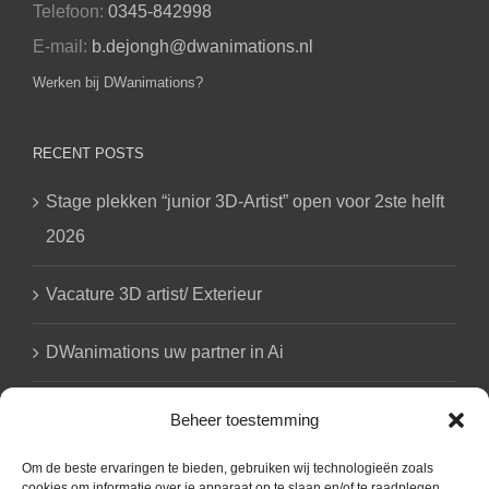
Telefoon:
0345-842998
E-mail:
b.dejongh@dwanimations.nl
Werken bij DWanimations?
RECENT POSTS
Stage plekken “junior 3D-Artist” open voor 2ste helft
2026
Vacature 3D artist/ Exterieur
DWanimations uw partner in Ai
Beheer toestemming
GET SOCIAL
Om de beste ervaringen te bieden, gebruiken wij technologieën zoals
cookies om informatie over je apparaat op te slaan en/of te raadplegen.